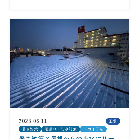
2023.06.11
工場
暑さ対策
雨漏り・防水対策
スカイ工法
暑さ対策と屋根からの止水にサー