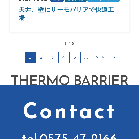
天井、壁にサーモバリアで快適工
場
1 / 9
1
2
3
4
5
...
THERMO BARRIER
Contact