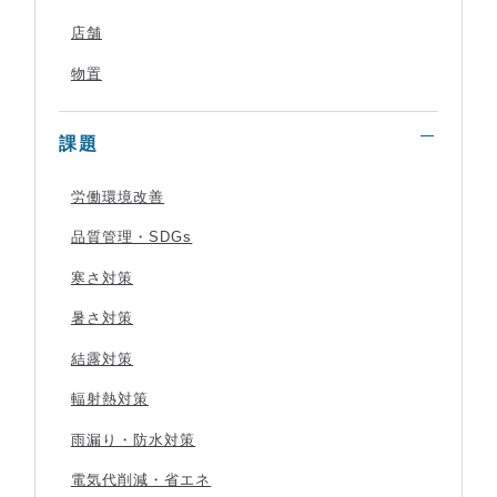
JP
店舗
tel.
0575-47-2166
物置
課題
お問い合わせ
労働環境改善
品質管理・SDGs
寒さ対策
暑さ対策
結露対策
輻射熱対策
雨漏り・防水対策
電気代削減・省エネ