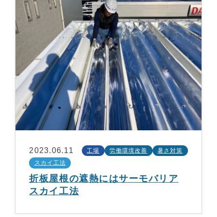
2023.06.11
工場
労働環境改善
暑さ対策
スカイ工法
折板屋根の遮熱にはサーモバリア
スカイ工法