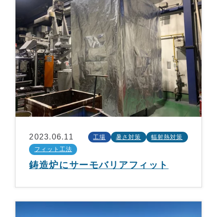
2023.06.11
工場
暑さ対策
輻射熱対策
フィット工法
鋳造炉にサーモバリアフィット