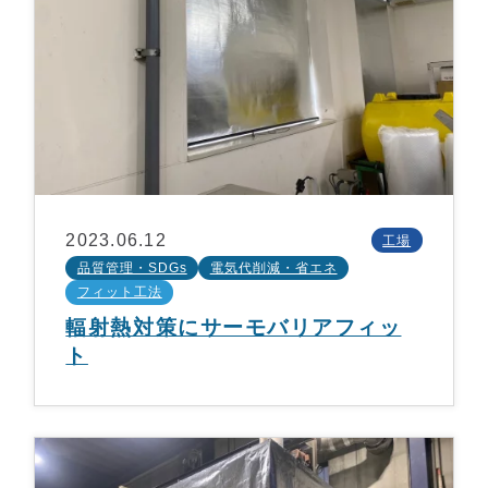
2023.06.12
工場
品質管理・SDGs
電気代削減・省エネ
フィット工法
輻射熱対策にサーモバリアフィッ
ト